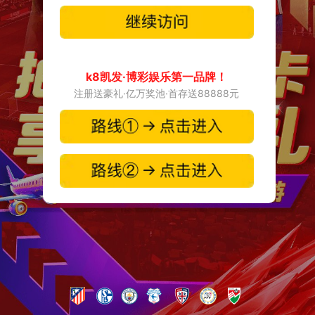
k8凯发·博彩娱乐第一品牌！
注册送豪礼·亿万奖池·首存送88888元